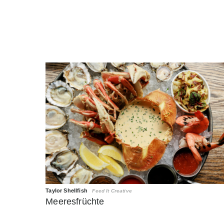
Taylor Shellfish
Feed It Creative
Meeresfrüchte