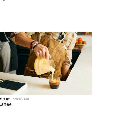
ello Em
Amber Fouts
Kaffee