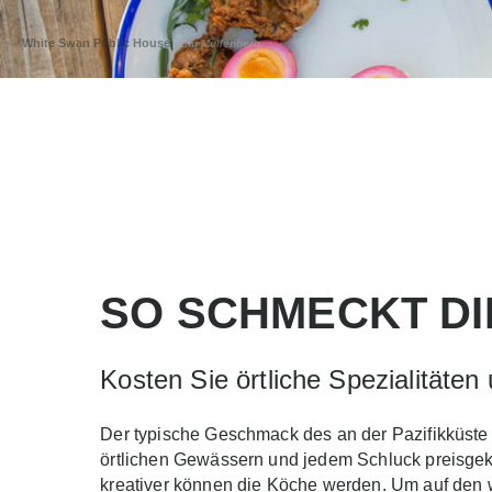
White Swan Public House
Stu Mullenberg
SO SCHMECKT D
Kosten Sie örtliche Spezialitäte
Der typische Geschmack des an der Pazifikküste
örtlichen Gewässern und jedem Schluck preisgekrö
kreativer können die Köche werden. Um auf den