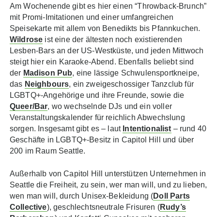
Am Wochenende gibt es hier einen “Throwback-Brunch”
mit Promi-Imitationen und einer umfangreichen
Speisekarte mit allem von Benedikts bis Pfannkuchen.
Wildrose
ist eine der ältesten noch existierenden
Lesben-Bars an der US-Westküste, und jeden Mittwoch
steigt hier ein Karaoke-Abend. Ebenfalls beliebt sind
der
Madison Pub
, eine lässige Schwulensportkneipe,
das
Neighbours
, ein zweigeschossiger Tanzclub für
LGBTQ+-Angehörige und ihre Freunde, sowie die
Queer/Bar
, wo wechselnde DJs und ein voller
Veranstaltungskalender für reichlich Abwechslung
sorgen. Insgesamt gibt es – laut
Intentionalist
– rund 40
Geschäfte in LGBTQ+-Besitz in Capitol Hill und über
200 im Raum Seattle.
Außerhalb von Capitol Hill unterstützen Unternehmen in
Seattle die Freiheit, zu sein, wer man will, und zu lieben,
wen man will, durch Unisex-Bekleidung (
Doll Parts
Collective
), geschlechtsneutrale Frisuren (
Rudy’s