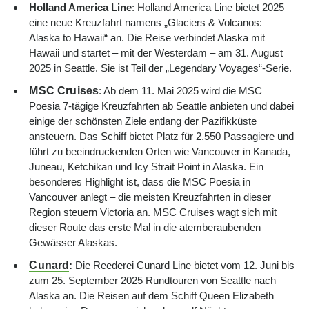
Holland America Line
: Holland America Line bietet 2025
eine neue Kreuzfahrt namens „Glaciers & Volcanos:
Alaska to Hawaii“ an. Die Reise verbindet Alaska mit
Hawaii und startet – mit der Westerdam – am 31. August
2025 in Seattle. Sie ist Teil der „Legendary Voyages“-Serie.
MSC Cruises
: Ab dem 11. Mai 2025 wird die MSC
Poesia 7-tägige Kreuzfahrten ab Seattle anbieten und dabei
einige der schönsten Ziele entlang der Pazifikküste
ansteuern. Das Schiff bietet Platz für 2.550 Passagiere und
führt zu beeindruckenden Orten wie Vancouver in Kanada,
Juneau, Ketchikan und Icy Strait Point in Alaska. Ein
besonderes Highlight ist, dass die MSC Poesia in
Vancouver anlegt – die meisten Kreuzfahrten in dieser
Region steuern Victoria an. MSC Cruises wagt sich mit
dieser Route das erste Mal in die atemberaubenden
Gewässer Alaskas.
Cunard
:
Die Reederei Cunard Line bietet vom 12. Juni bis
zum 25. September 2025 Rundtouren von Seattle nach
Alaska an. Die Reisen auf dem Schiff Queen Elizabeth