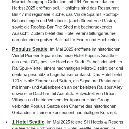
Marriott Autograph Collection mit 264 Zimmern, das im
Herbst 2025 eröffnen soll. Highlights sind das Restaurant
Bin 47 mit regionaler Küche, das Vin de Spa mit Rooftop-
Behandlungen und Whirlpools (auch für externe Gäste),
sowie die Rooftop-Bar The Shed mit beeindruckender
Aussicht. Zudem bietet das Hotel Veranstaltungsräume,
darunter einen großen Ballsaal für Feiern und Hochzeiten.
Populus Seattle
: Im Mai 2025 eröffnete im historischen
Viertel Pioneer Square das neue Hotel Populus Seattle –
das erste CO₂-positive Hotel der Stadt. Es befindet sich im
RailSpur-Viertel, einem nachhaltigen Mikro-Distrikt, der drei
denkmalgeschützte Lagerhäuser umfasst. Das Hotel bietet
120 stilvolle Zimmer und Suiten, ein Signature-Restaurant
mit Innen- und Außenbereich an der belebten Railspur Alley
sowie eine Dachbar mit Ausblick. Entwickelt von Urban
Villages und betrieben von der Aparium Hotel Group,
verbindet Populus Seattle den Charme des historischen
Gebäudes mit einem konsequent nachhaltigen Konzept.
1 Hotel Seattle
: Im Mai 2025 feierte SH Hotels & Resorts
die feierliche Eröffnung des 1 Hotel Seattle. Gelegen im