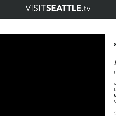
H
–
s
L
O
S