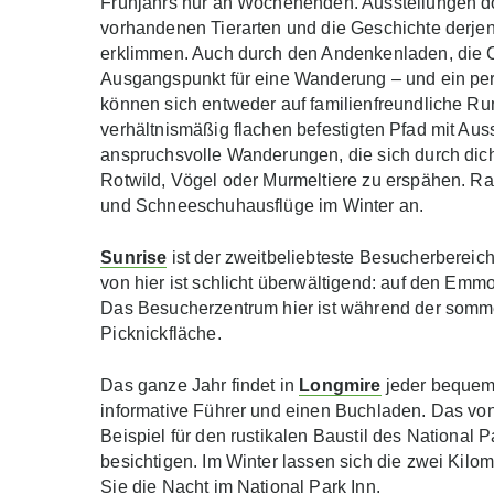
Frühjahrs nur an Wochenenden. Ausstellungen dor
vorhandenen Tierarten und die Geschichte derjeni
erklimmen. Auch durch den Andenkenladen, die Caf
Ausgangspunkt für eine Wanderung – und ein perfe
können sich entweder auf familienfreundliche 
verhältnismäßig flachen befestigten Pfad mit Aus
anspruchsvolle Wanderungen, die sich durch dic
Rotwild, Vögel oder Murmeltiere zu erspähen. 
und Schneeschuhausflüge im Winter an.
Sunrise
ist der zweitbeliebteste Besucherbereich
von hier ist schlicht überwältigend: auf den Emm
Das Besucherzentrum hier ist während der sommer
Picknickfläche.
Das ganze Jahr findet in
Longmire
jeder bequeme
informative Führer und einen Buchladen. Das von
Beispiel für den rustikalen Baustil des National
besichtigen. Im Winter lassen sich die zwei Ki
Sie die Nacht im National Park Inn.