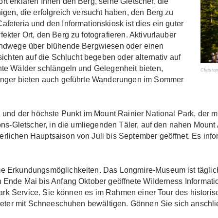
t erklären Ihnen den Berg, seine Gletscher, die
gen, die erfolgreich versucht haben, den Berg zu
eteria und den Informationskiosk ist dies ein guter
kter Ort, den Berg zu fotografieren. Aktivurlauber
Rundwege über blühende Bergwiesen oder einen
sichten auf die Schlucht begeben oder alternativ auf
hte Wälder schlängeln und Gelegenheit bieten,
Christo
Ranger bieten auch geführte Wanderungen im Sommer
 und der höchste Punkt im Mount Rainier National Park, der m
ons-Gletscher, in die umliegenden Täler, auf den nahen Mount
lichen Hauptsaison von Juli bis September geöffnet. Es infor
 Erkundungsmöglichkeiten. Das Longmire-Museum ist täglich 
 Ende Mai bis Anfang Oktober geöffnete Wilderness Informatio
 Park Service. Sie können es im Rahmen einer Tour des histor
lometer mit Schneeschuhen bewältigen. Gönnen Sie sich ansch