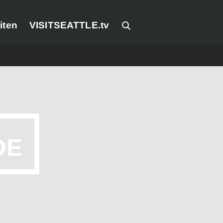
iten
VISITSEATTLE.tv
DE