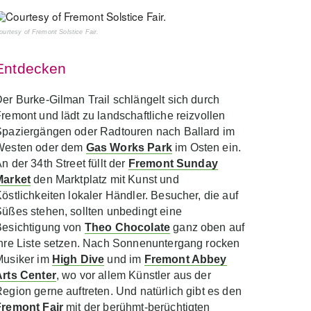
ourtesy of Fremont Solstice Fair.
Entdecken
er Burke-Gilman Trail schlängelt sich durch
remont und lädt zu landschaftliche reizvollen
paziergängen oder Radtouren nach Ballard im
Westen oder dem
Gas Works Park
im Osten ein.
n der 34th Street füllt der
Fremont Sunday
Market
den Marktplatz mit Kunst und
östlichkeiten lokaler Händler. Besucher, die auf
üßes stehen, sollten unbedingt eine
Besichtigung von
Theo Chocolate
ganz oben auf
hre Liste setzen. Nach Sonnenuntergang rocken
Musiker im
High Dive
und im
Fremont Abbey
Arts Center
, wo vor allem Künstler aus der
egion gerne auftreten. Und natürlich gibt es den
Fremont Fair
mit der berühmt-berüchtigten