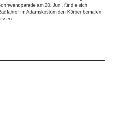
onnwendparade am 20. Juni, für die sich
Radfahrer im Adamskostüm den Körper bemalen
assen.
ILL
N-INTERNATIONAL
NE
KE UNION
NT