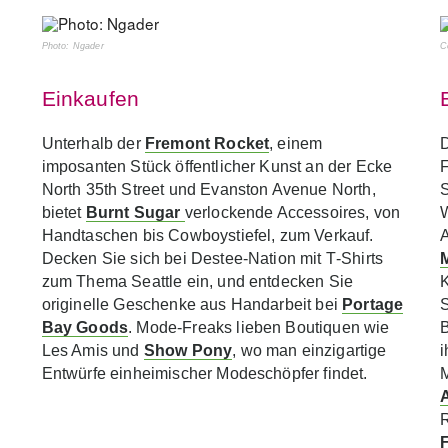
Photo: Ngader
C
Einkaufen
Unterhalb der
Fremont Rocket
, einem
D
imposanten Stück öffentlicher Kunst an der Ecke
F
North 35th Street und Evanston Avenue North,
S
bietet
Burnt Sugar
verlockende Accessoires, von
Handtaschen bis Cowboystiefel, zum Verkauf.
A
h
Decken Sie sich bei Destee-Nation mit T‑Shirts
zum Thema Seattle ein, und entdecken Sie
K
originelle Geschenke aus Handarbeit bei
Portage
S
Bay Goods
. Mode-Freaks lieben Boutiquen wie
Les Amis und
Show Pony
, wo man einzigartige
i
Entwürfe einheimischer Modeschöpfer findet.
R