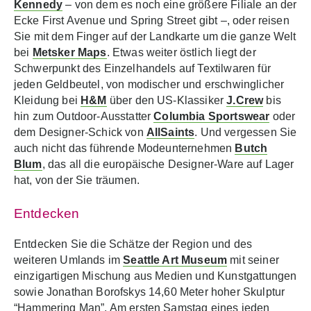
Kennedy
– von dem es noch eine größere Filiale an der
Ecke First Avenue und Spring Street gibt –, oder reisen
Sie mit dem Finger auf der Landkarte um die ganze Welt
bei
Metsker Maps
. Etwas weiter östlich liegt der
Schwerpunkt des Einzelhandels auf Textilwaren für
jeden Geldbeutel, von modischer und erschwinglicher
Kleidung bei
H&M
über den US-Klassiker
J.Crew
bis
hin zum Outdoor-Ausstatter
Columbia Sportswear
oder
dem Designer-Schick von
AllSaints
. Und vergessen Sie
auch nicht das führende Modeunternehmen
Butch
Blum
, das all die europäische Designer-Ware auf Lager
hat, von der Sie träumen.
Entdecken
Entdecken Sie die Schätze der Region und des
weiteren Umlands im
Seattle Art Museum
mit seiner
einzigartigen Mischung aus Medien und Kunstgattungen
sowie Jonathan Borofskys 14,60 Meter hoher Skulptur
“Hammering Man”. Am ersten Samstag eines jeden